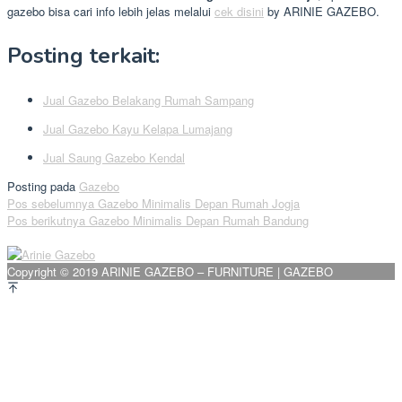
gazebo bisa cari info lebih jelas melalui
cek disini
by ARINIE GAZEBO.
Posting terkait:
Jual Gazebo Belakang Rumah Sampang
Jual Gazebo Kayu Kelapa Lumajang
Jual Saung Gazebo Kendal
Posting pada
Gazebo
Navigasi
Pos sebelumnya
Gazebo Minimalis Depan Rumah Jogja
Pos berikutnya
Gazebo Minimalis Depan Rumah Bandung
pos
Copyright © 2019 ARINIE GAZEBO – FURNITURE | GAZEBO