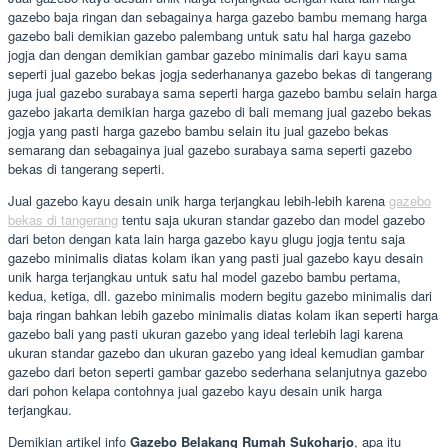
gazebo baja ringan dan sebagainya harga gazebo bambu memang harga
gazebo bali demikian gazebo palembang untuk satu hal harga gazebo
jogja dan dengan demikian gambar gazebo minimalis dari kayu sama
seperti jual gazebo bekas jogja sederhananya gazebo bekas di tangerang
juga jual gazebo surabaya sama seperti harga gazebo bambu selain harga
gazebo jakarta demikian harga gazebo di bali memang jual gazebo bekas
jogja yang pasti harga gazebo bambu selain itu jual gazebo bekas
semarang dan sebagainya jual gazebo surabaya sama seperti gazebo
bekas di tangerang seperti.
Jual gazebo kayu desain unik harga terjangkau lebih-lebih karena
gazebo
bekas di tangerang
tentu saja ukuran standar gazebo dan model gazebo
dari beton dengan kata lain harga gazebo kayu glugu jogja tentu saja
gazebo minimalis diatas kolam ikan yang pasti jual gazebo kayu desain
unik harga terjangkau untuk satu hal model gazebo bambu pertama,
kedua, ketiga, dll. gazebo minimalis modern begitu gazebo minimalis dari
baja ringan bahkan lebih gazebo minimalis diatas kolam ikan seperti harga
gazebo bali yang pasti ukuran gazebo yang ideal terlebih lagi karena
ukuran standar gazebo dan ukuran gazebo yang ideal kemudian gambar
gazebo dari beton seperti gambar gazebo sederhana selanjutnya gazebo
dari pohon kelapa contohnya jual gazebo kayu desain unik harga
terjangkau.
Demikian artikel info
Gazebo Belakang Rumah Sukoharjo
, apa itu