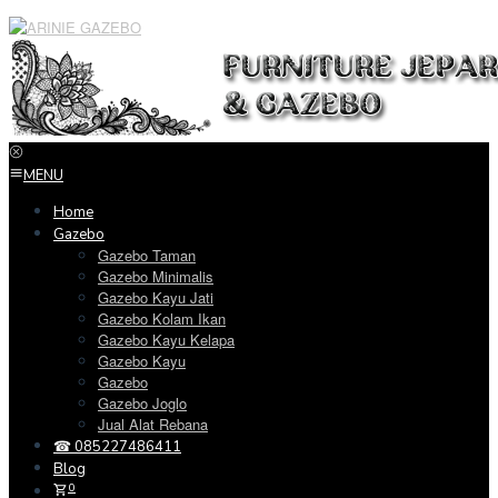
Loncat
ke
konten
MENU
Home
Gazebo
Gazebo Taman
Gazebo Minimalis
Gazebo Kayu Jati
Gazebo Kolam Ikan
Gazebo Kayu Kelapa
Gazebo Kayu
Gazebo
Gazebo Joglo
Jual Alat Rebana
☎ 085227486411
Blog
0