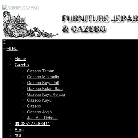
Loncat
ke
konten
MENU
Home
Gazebo
Gazebo Taman
Gazebo Minimalis
Gazebo Kayu Jati
Gazebo Kolam Ikan
Gazebo Kayu Kelapa
Gazebo Kayu
Gazebo
Gazebo Joglo
Jual Alat Rebana
☎ 085227486411
Blog
0