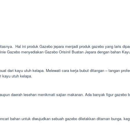
litasnya. Hal ini produk Gazebo jepara menjadi produk gazebo yang laris dipa
rinie Gazebo menyediakan Gazebo Orisinil Buatan Jepara dengan bahan Kayu J
buat dari kayu utuh kelapa. Melewati cara kerja bubut ditangan – tangan pr
ri kayu utuh kelapa.
pun daerah lesehan menikmati sajian makanan. Ada banyak figur gazebo bamb
 mencari bahan untuk diwujudkan sebuah gazebo diletakkan ditaman bunga. k