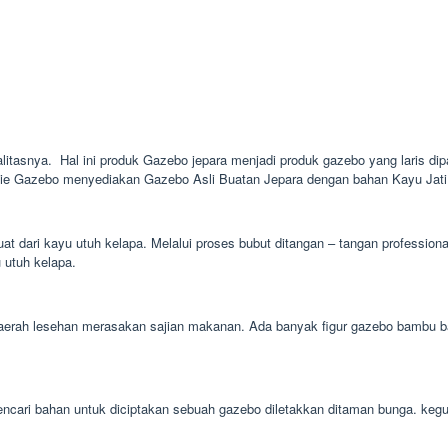
alitasnya. Hal ini produk Gazebo jepara menjadi produk gazebo yang laris dip
nie Gazebo menyediakan Gazebo Asli Buatan Jepara dengan bahan Kayu Jati d
uat dari kayu utuh kelapa. Melalui proses bubut ditangan – tangan professi
u utuh kelapa.
ah lesehan merasakan sajian makanan. Ada banyak figur gazebo bambu baik 
 mencari bahan untuk diciptakan sebuah gazebo diletakkan ditaman bunga. k