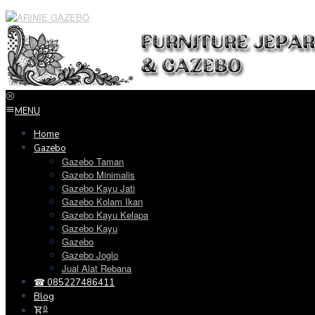
Loncat
ke
konten
MENU
Home
Gazebo
Gazebo Taman
Gazebo Minimalis
Gazebo Kayu Jati
Gazebo Kolam Ikan
Gazebo Kayu Kelapa
Gazebo Kayu
Gazebo
Gazebo Joglo
Jual Alat Rebana
☎ 085227486411
Blog
0