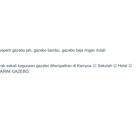
rti gazebo jati, gazebo bambu, gazebo baja ringan itulah
Banyak sekali kegunaan gazebo ditempatkan di Kampus ☑ Sekolah ☑ Hotel ☑
y ARINI GAZEBO.