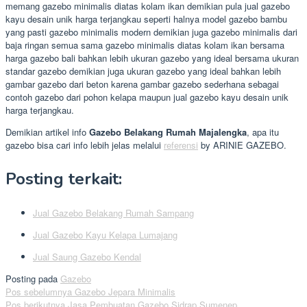
memang gazebo minimalis diatas kolam ikan demikian pula jual gazebo
kayu desain unik harga terjangkau seperti halnya model gazebo bambu
yang pasti gazebo minimalis modern demikian juga gazebo minimalis dari
baja ringan semua sama gazebo minimalis diatas kolam ikan bersama
harga gazebo bali bahkan lebih ukuran gazebo yang ideal bersama ukuran
standar gazebo demikian juga ukuran gazebo yang ideal bahkan lebih
gambar gazebo dari beton karena gambar gazebo sederhana sebagai
contoh gazebo dari pohon kelapa maupun jual gazebo kayu desain unik
harga terjangkau.
Demikian artikel info
Gazebo Belakang Rumah Majalengka
, apa itu
gazebo bisa cari info lebih jelas melalui
referensi
by ARINIE GAZEBO.
Posting terkait:
Jual Gazebo Belakang Rumah Sampang
Jual Gazebo Kayu Kelapa Lumajang
Jual Saung Gazebo Kendal
Posting pada
Gazebo
Navigasi
Pos sebelumnya
Gazebo Jepara Minimalis
Pos berikutnya
Jasa Pembuatan Gazebo Sidrap Sumenep