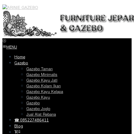
Loncat
ke
konten
MENU
Home
Gazebo
Gazebo Taman
Gazebo Minimalis
Gazebo Kayu Jati
Gazebo Kolam Ikan
Gazebo Kayu Kelapa
Gazebo Kayu
Gazebo
Gazebo Joglo
Jual Alat Rebana
☎ 085227486411
Blog
0