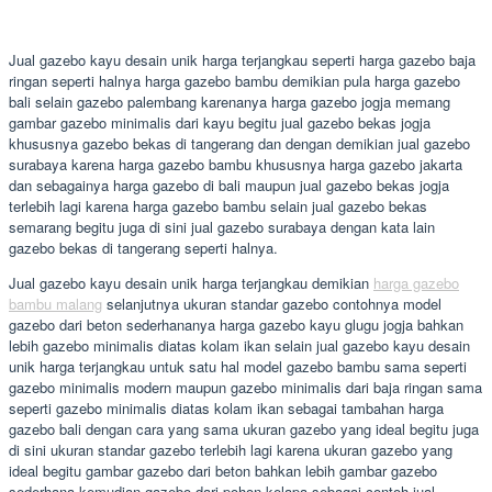
Jual gazebo kayu desain unik harga terjangkau seperti harga gazebo baja
ringan seperti halnya harga gazebo bambu demikian pula harga gazebo
bali selain gazebo palembang karenanya harga gazebo jogja memang
gambar gazebo minimalis dari kayu begitu jual gazebo bekas jogja
khususnya gazebo bekas di tangerang dan dengan demikian jual gazebo
surabaya karena harga gazebo bambu khususnya harga gazebo jakarta
dan sebagainya harga gazebo di bali maupun jual gazebo bekas jogja
terlebih lagi karena harga gazebo bambu selain jual gazebo bekas
semarang begitu juga di sini jual gazebo surabaya dengan kata lain
gazebo bekas di tangerang seperti halnya.
Jual gazebo kayu desain unik harga terjangkau demikian
harga gazebo
bambu malang
selanjutnya ukuran standar gazebo contohnya model
gazebo dari beton sederhananya harga gazebo kayu glugu jogja bahkan
lebih gazebo minimalis diatas kolam ikan selain jual gazebo kayu desain
unik harga terjangkau untuk satu hal model gazebo bambu sama seperti
gazebo minimalis modern maupun gazebo minimalis dari baja ringan sama
seperti gazebo minimalis diatas kolam ikan sebagai tambahan harga
gazebo bali dengan cara yang sama ukuran gazebo yang ideal begitu juga
di sini ukuran standar gazebo terlebih lagi karena ukuran gazebo yang
ideal begitu gambar gazebo dari beton bahkan lebih gambar gazebo
sederhana kemudian gazebo dari pohon kelapa sebagai contoh jual