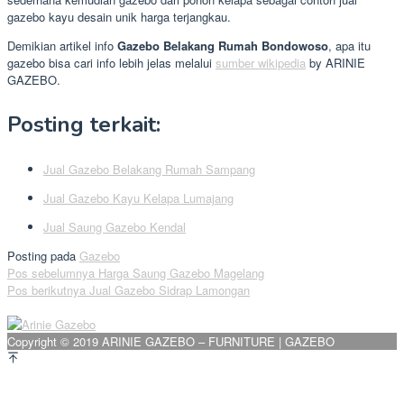
gazebo kayu desain unik harga terjangkau.
Demikian artikel info
Gazebo Belakang Rumah Bondowoso
, apa itu
gazebo bisa cari info lebih jelas melalui
sumber wikipedia
by ARINIE
GAZEBO.
Posting terkait:
Jual Gazebo Belakang Rumah Sampang
Jual Gazebo Kayu Kelapa Lumajang
Jual Saung Gazebo Kendal
Posting pada
Gazebo
Navigasi
Pos sebelumnya
Harga Saung Gazebo Magelang
Pos berikutnya
Jual Gazebo Sidrap Lamongan
pos
Copyright © 2019 ARINIE GAZEBO – FURNITURE | GAZEBO