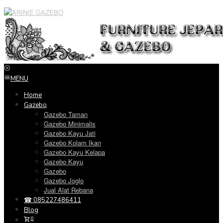
Loncat
ke
konten
MENU
Home
Gazebo
Gazebo Taman
Gazebo Minimalis
Gazebo Kayu Jati
Gazebo Kolam Ikan
Gazebo Kayu Kelapa
Gazebo Kayu
Gazebo
Gazebo Joglo
Jual Alat Rebana
☎ 085227486411
Blog
0