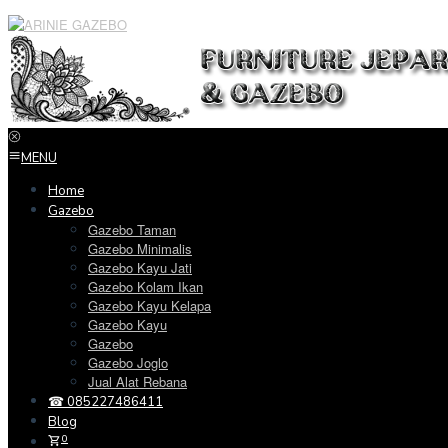
Loncat
ke
konten
MENU
Home
Gazebo
Gazebo Taman
Gazebo Minimalis
Gazebo Kayu Jati
Gazebo Kolam Ikan
Gazebo Kayu Kelapa
Gazebo Kayu
Gazebo
Gazebo Joglo
Jual Alat Rebana
☎ 085227486411
Blog
0