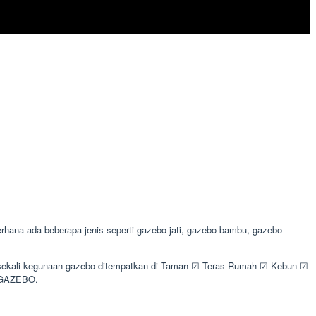
ana ada beberapa jenis seperti gazebo jati, gazebo bambu, gazebo
ak sekali kegunaan gazebo ditempatkan di Taman ☑ Teras Rumah ☑ Kebun ☑
I GAZEBO.