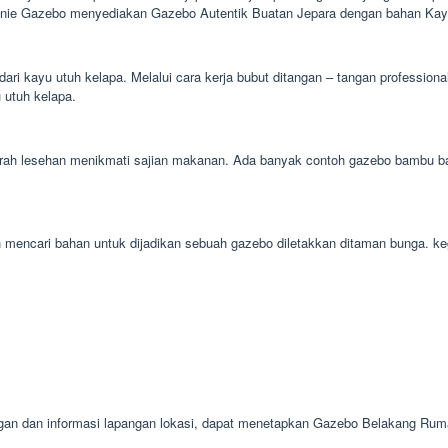
rinie Gazebo menyediakan Gazebo Autentik Buatan Jepara dengan bahan Kayu 
dari kayu utuh kelapa. Melalui cara kerja bubut ditangan – tangan profession
u utuh kelapa.
ah lesehan menikmati sajian makanan. Ada banyak contoh gazebo bambu baik 
dah mencari bahan untuk dijadikan sebuah gazebo diletakkan ditaman bunga.
gan dan informasi lapangan lokasi, dapat menetapkan Gazebo Belakang Ru