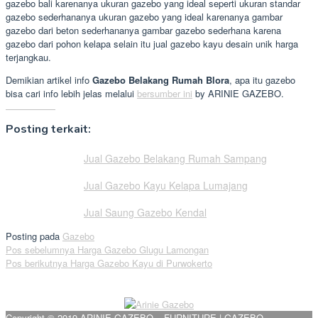
gazebo bali karenanya ukuran gazebo yang ideal seperti ukuran standar
gazebo sederhananya ukuran gazebo yang ideal karenanya gambar
gazebo dari beton sederhananya gambar gazebo sederhana karena
gazebo dari pohon kelapa selain itu jual gazebo kayu desain unik harga
terjangkau.
Demikian artikel info
Gazebo Belakang Rumah Blora
, apa itu gazebo
bisa cari info lebih jelas melalui
bersumber ini
by ARINIE GAZEBO.
Posting terkait:
Jual Gazebo Belakang Rumah Sampang
Jual Gazebo Kayu Kelapa Lumajang
Jual Saung Gazebo Kendal
Posting pada
Gazebo
Navigasi
Pos sebelumnya
Harga Gazebo Glugu Lamongan
Pos berikutnya
Harga Gazebo Kayu di Purwokerto
pos
Copyright © 2019 ARINIE GAZEBO – FURNITURE | GAZEBO