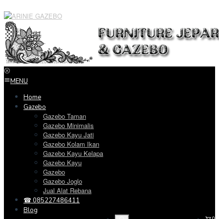
Loncat
ke
konten
MENU
Home
Gazebo
Gazebo Taman
Gazebo Minimalis
Gazebo Kayu Jati
Gazebo Kolam Ikan
Gazebo Kayu Kelapa
Gazebo Kayu
Gazebo
Gazebo Joglo
Jual Alat Rebana
☎ 085227486411
Blog
0