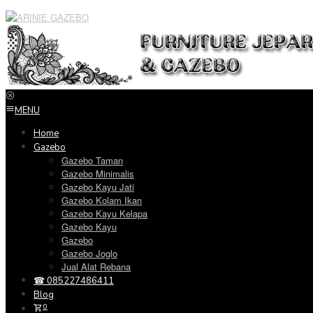
Loncat
ke
konten
MENU
Home
Gazebo
Gazebo Taman
Gazebo Minimalis
Gazebo Kayu Jati
Gazebo Kolam Ikan
Gazebo Kayu Kelapa
Gazebo Kayu
Gazebo
Gazebo Joglo
Jual Alat Rebana
☎ 085227486411
Blog
0