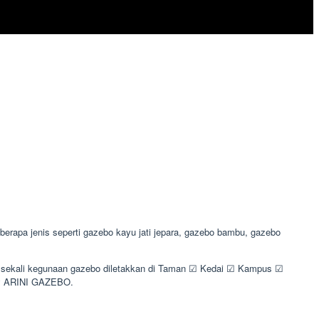
apa jenis seperti gazebo kayu jati jepara, gazebo bambu, gazebo
yak sekali kegunaan gazebo diletakkan di Taman ☑ Kedai ☑ Kampus ☑
by ARINI GAZEBO.