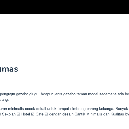
umas
ajin gazebo glugu. Adapun jenis gazebo taman model sederhana ada beber
arang.
ukuran minimalis cocok sekali untuk tempat nimbrung bareng keluarga. Ban
ekolah ☑ Hotel ☑ Cafe ☑ dengan desain Cantik Minimalis dan Kualitas 